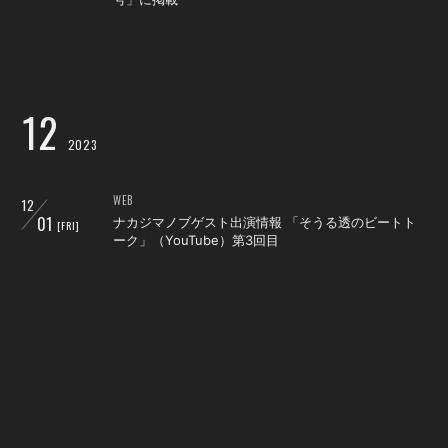
12
2023
WEB
12
01
ナカジマノブゲスト出演情報 「そうる透のビートト
[FRI]
ーク」（YouTube）第3回目
RADIO
12
04
和嶋慎治が2週連続で地元青森県のラジオ番組へ出
[MON]
演！
WEB
12
08
ナカジマノブゲスト出演情報 「そうる透のビートト
[FRI]
ーク」（YouTube）第4回目