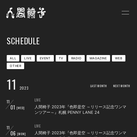
HOME
NEWS
SCHEDULE
SCHEDULE
PROFILE
VIDEO
DISCOGRAPHY
ALL
LIVE
EVENT
TV
RADIO
MAGAZINE
WEB
OTHER
GOODS
BLOG
11
人間椅子画報
遺言状放送
LAST MONTH
NEXT MONTH
2023
PHOTO
Q&A
LIVE
11
01
人間椅子 2023年『色即是空 ～リリース記念ワンマ
[WED]
ンツアー～』札幌 PENNY LANE 24
お問い合わせ
LIVE
11
06
人間椅子 2023年『色即是空 ～リリース記念ワンマ
[MON]