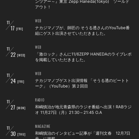
ンツアー～』東京 Zepp Haneda(Tokyo) ソールド
アウト！
会員登録
ログイン
WEB
11
17
ナカジマノブが、師匠の そうる透さんのYouTube番
[FRI]
組にゲスト出演させていただきました。
WEB
11
22
「激ロック」さんに11/6ZEPP HANEDAのライブレポ
[WED]
を掲載していただきました。
WEB
11
24
ナカジマノブゲスト出演情報 「そうる透のビートト
[FRI]
ーク」（YouTube）第２回目
RADIO
11
27
和嶋慎治が地元青森県のラジオ番組へ出演！RABラジ
[MON]
オ 11月27日（月）21:30～21:45 O.A
MAGAZINE
11
30
和嶋慎治のインタビュー記事が「週刊文春 12月7日
[THU]
号」に掲載