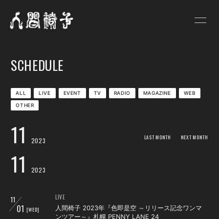
HOME
NEWS
SCHEDULE
SCHEDULE
PROFILE
VIDEO
DISCOGRAPHY
ALL
LIVE
EVENT
TV
RADIO
MAGAZINE
WEB
OTHER
GOODS
BLOG
11
人間椅子画報
遺言状放送
LAST MONTH
NEXT MONTH
2023
11
PHOTO
Q&A
2023
お問い合わせ
LIVE
11
01
人間椅子 2023年『色即是空 ～リリース記念ワンマ
[WED]
ンツアー～』札幌 PENNY LANE 24