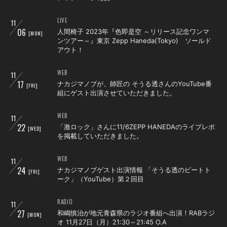
LIVE
11
会員登録
ログイン
06
人間椅子 2023年『色即是空 ～リリース記念ワンマ
[MON]
ンツアー～』東京 Zepp Haneda(Tokyo) ソールド
アウト！
WEB
11
17
ナカジマノブが、師匠の そうる透さんのYouTube番
[FRI]
組にゲスト出演させていただきました。
WEB
11
22
「激ロック」さんに11/6ZEPP HANEDAのライブレポ
[WED]
を掲載していただきました。
WEB
11
24
ナカジマノブゲスト出演情報 「そうる透のビートト
[FRI]
ーク」（YouTube）第２回目
RADIO
11
27
和嶋慎治が地元青森県のラジオ番組へ出演！RABラジ
[MON]
オ 11月27日（月）21:30～21:45 O.A