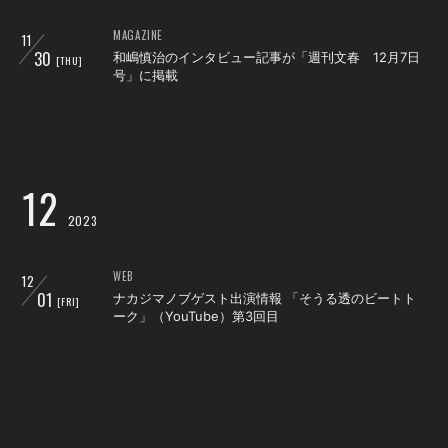
MAGAZINE
11
30
和嶋慎治のインタビュー記事が「週刊文春 12月7日
[THU]
号」に掲載
12
2023
WEB
12
01
ナカジマノブゲスト出演情報 「そうる透のビートト
[FRI]
ーク」（YouTube）第3回目
RADIO
12
04
和嶋慎治が2週連続で地元青森県のラジオ番組へ出
[MON]
演！
WEB