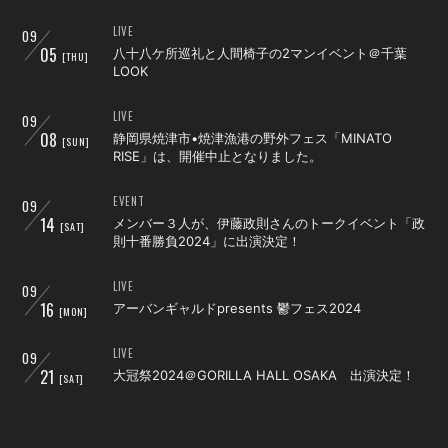
LIVE
09
05
八十八ケ所巡礼と人間椅子の2マンイベント＠千葉
[THU]
会員登録
ログイン
LOOK
LIVE
09
08
静岡県焼津市•焼津漁港の野外フェス「MINATO
[SUN]
RISE」は、開催中止となりました。
EVENT
09
14
メンバー３人が、伊藤政則さんのトークイベント「政
[SAT]
則十番勝負2024」に出演決定！
LIVE
09
16
アーバンギャルドpresents 鬱フェス2024
[MON]
LIVE
09
21
大冠祭2024＠GORILLA HALL OSAKA 出演決定！
[SAT]