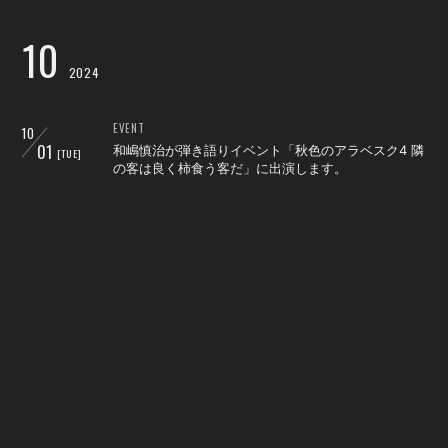
10
2024
EVENT
10
01
和嶋慎治が弾き語りイベント「秋色のアラベスク4 隣
[TUE]
の客は良く柿食う客だ」に出演します。
MAGAZINE
10
21
和嶋慎治の自選詩集が、2024年10月21日に発売決
[MON]
定。
MAGAZINE
10
26
『無情のスキャット 人間椅子・和嶋慎治自選詩集』
[SAT]
発売記念 和嶋慎治サイン会
LIVE
10
29
2024年秋のワンマンツアー『バンド生活三十五年 怪
[TUE]
奇と幻想』大阪（ソールドアウト）