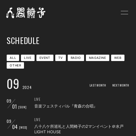
HOME
NEWS
SCHEDULE
SCHEDULE
PROFILE
VIDEO
DISCOGRAPHY
ALL
LIVE
EVENT
TV
RADIO
MAGAZINE
WEB
OTHER
GOODS
BLOG
09
人間椅子画報
遺言状放送
LAST MONTH
NEXT MONTH
2024
PHOTO
Q&A
LIVE
09
01
音楽フェスティバル『青森の合唱』
[SUN]
お問い合わせ
LIVE
09
04
八十八ケ所巡礼と人間椅子の2マンイベント＠水戸
[WED]
LIGHT HOUSE