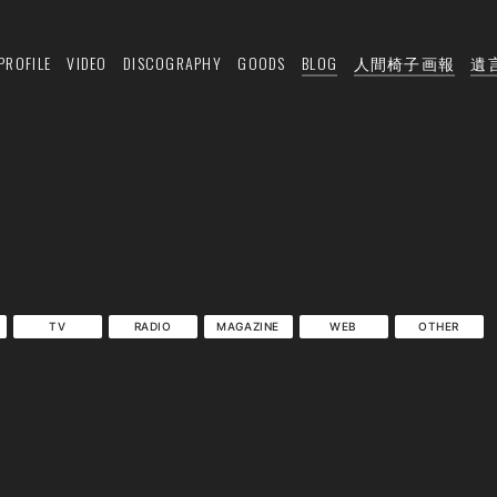
PROFILE
VIDEO
DISCOGRAPHY
GOODS
BLOG
人間椅子画報
遺
TV
RADIO
MAGAZINE
WEB
OTHER