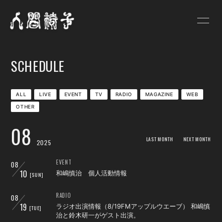
HOME
NEWS
SCHEDULE
SCHEDULE
PROFILE
VIDEO
DISCOGRAPHY
ALL
LIVE
EVENT
TV
RADIO
MAGAZINE
WEB
OTHER
GOODS
BLOG
08
人間椅子画報
遺言状放送
LAST MONTH
NEXT MONTH
2025
PHOTO
Q&A
EVENT
08
10
和嶋慎治 個人活動情報
[SUN]
お問い合わせ
RADIO
08
19
ラジオ出演情報（8/19FMアップルウエーブ） 和嶋慎
[TUE]
治と鈴木研一がゲスト出演。