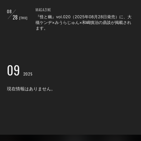
MAGAZINE
08
28
『怪と幽』vol.020（2025年08月28日発売）に、大
[THU]
会員登録
ログイン
槻ケンヂ×みうらじゅん×和嶋慎治の鼎談が掲載され
ます。
09
2025
現在情報はありません。