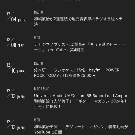
RADIO
12
会員登録
ログイン
04
和嶋慎治が2週連続で地元青森県のラジオ番組へ出
[MON]
演！
WEB
12
08
ナカジマノブゲスト出演情報 「そうる透のビートト
[FRI]
ーク」（YouTube）第4回目
RADIO
12
10
鈴木研一 ラジオゲスト情報 bayfm 「POWER
[SUN]
ROCK TODAY」(12/9深夜25:00〜)
MAGAZINE
12
13
Universal Audio UAFX Lion '68 Super Lead Amp ×
[WED]
和嶋慎治（人間椅子） 「ギター・マガジン 2024年1
月号」に掲載！
WEB
12
13
和島慎治出演 「デジマート・マガジン」特集動画が
[WED]
YouTubeに公開！