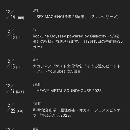
LIVE
12
14
「SEX MACHINGUNS 25周年」（2マンシリーズ）
[THU]
TV
12
15
RockLine Odyssey powered by Galaxcity（9/9公
[FRI]
演）の模様が放送されます。（12月15日の午前1時35
分〜）
WEB
12
15
ナカジマノブゲスト出演情報 「そうる透のビートト
[FRI]
ーク」（YouTube）第5回目
EVENT
12
17
「HEAVY METAL SOUNDHOUSE 2023」
[SUN]
EVENT
12
22
和嶋慎治 出演 魔怪都市・オカルトフェススピンオ
[FRI]
フ 『怪談忘年会2023』
WEB
12