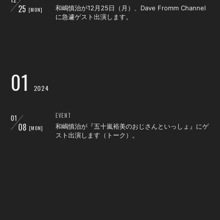
25
和嶋慎治が12月25日（月）、Dave Fromm Channel
[MON]
に急遽ゲスト出演します。
01
2024
EVENT
01
08
和嶋慎治が『五十嵐裕美のおじさんといっしょ』にゲ
[MON]
スト出演します（トーク）。
EVENT
01
13
和嶋慎治が「しりあがり寿presents 新春！ (有)さる
[SAT]
ハゲロックフェスティバル‘24」にゲスト出演します
（トーク）。
RADIO
01
23
鈴木研一が、FMアップルウェーブにゲスト出演。「I