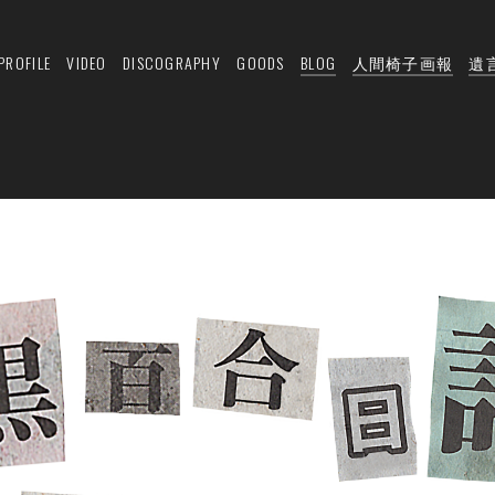
PROFILE
VIDEO
DISCOGRAPHY
GOODS
BLOG
人間椅子画報
遺