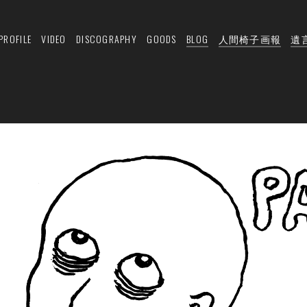
PROFILE
VIDEO
DISCOGRAPHY
GOODS
BLOG
人間椅子画報
遺