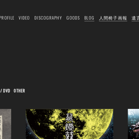
PROFILE
VIDEO
DISCOGRAPHY
GOODS
BLOG
人間椅子画報
遺
 / DVD
OTHER