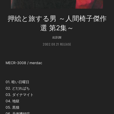
会員登録
ログイン
押絵と旅する男 ～人間椅子傑作
選 第2集～
ALBUM
2002.08.21 RELEASE
MECR-3008 / merdac
01. 暗い日曜日
02. どだればち
03. ダイナマイト
04. 地獄
05. 黒猫
06. 天体嗜好症