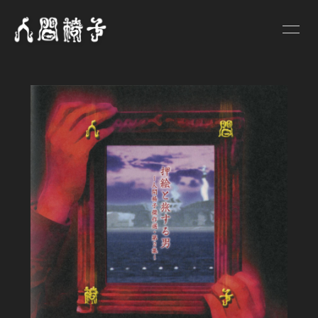
HOME
NEWS
SCHEDULE
PROFILE
VIDEO
DISCOGRAPHY
GOODS
BLOG
人間椅子画報
遺言状放送
PHOTO
Q&A
お問い合わせ