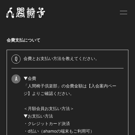
HOME
NEWS
会費支払について
SCHEDULE
PROFILE
VIDEO
DISCOGRAPHY
Q
会費とお支払い方法を教えてください。
GOODS
BLOG
A
▼会費
人間椅子画報
遺言状放送
「人間椅子倶楽部」の会費金額は【
入会案内ペー
ジ
】よりご確認ください。
PHOTO
Q&A
＜月額会員お支払い方法＞
お問い合わせ
▼お支払い方法
・クレジットカード決済
・d払い（ahamoの端末もご利用可）