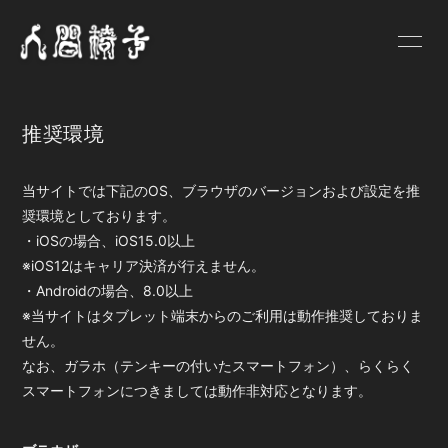
HOME
NEWS
推奨環境
SCHEDULE
PROFILE
VIDEO
DISCOGRAPHY
当サイトでは下記のOS、ブラウザのバージョンおよび設定を推
奨環境としております。
GOODS
BLOG
・iOSの場合、iOS15.0以上
※iOS12はキャリア決済が行えません。
人間椅子画報
遺言状放送
・Androidの場合、8.0以上
※当サイトはタブレット端末からのご利用は動作推奨しておりま
PHOTO
Q&A
せん。
なお、ガラホ（テンキーの付いたスマートフォン）、らくらく
お問い合わせ
スマートフォンにつきましては動作非対応となります。