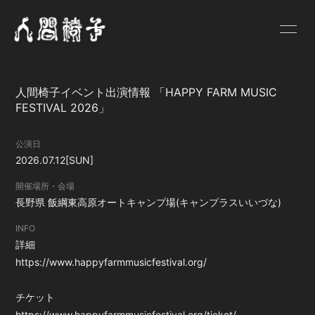
HOME
NEWS
人間椅子イベント出演情報 「HAPPY FARM MUSIC
SCHEDULE
PROFILE
FESTIVAL 2026」
VIDEO
DISCOGRAPHY
公演日
2026.07.12
[SUN]
GOODS
BLOG
開催場所・会場
人間椅子画報
遺言状放送
長野県
飯綱東高原オートキャンプ場(キャンプラスいいづな)
PHOTO
Q&A
INFO
詳細
お問い合わせ
https://www.happyfarmmusicfestival.org/
チケット
https://www.happyfarmmusicfestival.org/ticket/