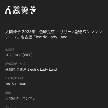
HOME
NEWS
人間椅子 2023年『色即是空 ～リリース記念ワンマンツ
SCHEDULE
PROFILE
アー～』名古屋 Electric Lady Land
VIDEO
DISCOGRAPHY
公演日
2023.10.18
[WED]
GOODS
BLOG
開催場所・会場
人間椅子画報
遺言状放送
愛知県
名古屋 Electric Lady Land
PHOTO
Q&A
OPEN/START
18:15 / 19:00
お問い合わせ
出演
人間椅子 ワンマン
チケット