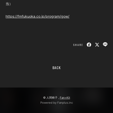
当）
会員登録
ログイン
https://fmfukuoka.co.jp/program/gow/
SHARE
BACK
© 人間椅子 ,
Fan+Kit
Powered by Fanplus.inc