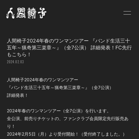
HOME
NEWS
人間椅子2024年春のワンマンツアー 『バンド生活三十
SCHEDULE
PROFILE
五年～猟奇第三楽章～』（全7公演） 詳細発表！FC先行
もこちら！
VIDEO
DISCOGRAPHY
2024.02.03
GOODS
BLOG
人間椅子2024年春のワンマンツアー
人間椅子画報
遺言状放送
『バンド生活三十五年～猟奇第三楽章～』（全7公演）
詳細発表！
PHOTO
Q&A
2024年春のワンマンツアー（全7公演）を行います。
お問い合わせ
全公演、前売りチケットの、ファンクラブ会員限定先行販売あ
り！
2024年2月5日（月）より受付開始！（受付終了しました。）