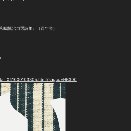
・和嶋慎治自選詩集』（百年舎）
）
/detail_041000103305.html?shgcd=HB300