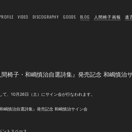
PROFILE
VIDEO
DISCOGRAPHY
GOODS
BLOG
人間椅子画報
遺
人間椅子・和嶋慎治自選詩集』発売記念 和嶋慎治
して、10月26日（土）にサイン会が行なわれます。
・和嶋慎治自選詩集』発売記念 和嶋慎治サイン会
ベントスペース