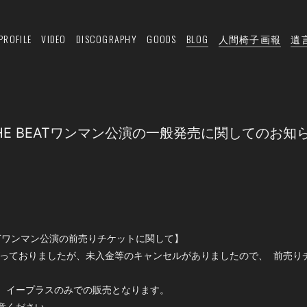
PROFILE
VIDEO
DISCOGRAPHY
GOODS
BLOG
人間椅子画報
遺
 THE BEATワンマン公演の一般発売に関してのお知
 BEATワンマン公演の前売りチケットに関して】
なっておりましたが、未入金等のキャンセルがありましたので、
前売り
。
、イープラスのみでの販売となります。
意ください。