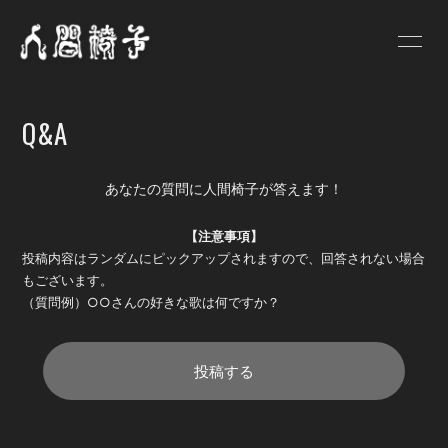
HOME
NEWS
Q&A
SCHEDULE
PROFILE
VIDEO
DISCOGRAPHY
あなたの質問に人間椅子が答えます！
GOODS
BLOG
【注意事項】
投稿内容はランダムにピックアップされますので、回答されない場合
人間椅子画報
遺言状放送
もございます。
（質問例）○○さんの好きな歌は何ですか？
PHOTO
Q&A
お問い合わせ
投稿する