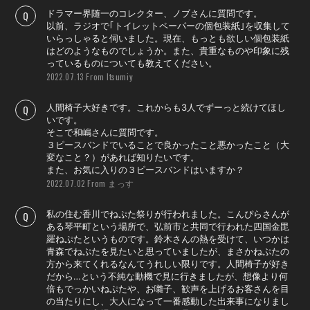
ドラマー界随一のコレクター、ノブさんに質問です。
以前、ラジオで｢トイレットペーパーの個包装紙｣を収集して
いらっしゃると伺いました。現在、もっとも欲しい個包装紙
会員登録
ログイン
はどのようなものでしょうか。また、貴重なものや印象に残
っているものについても教えてください。
From Itsumiy
2022.07.13
人間椅子大好きです。これからも3人でずーっと続けてほし
いです。
そこで和嶋さんに質問です。
３ピースバンドでいることで良かったこと悪かったこと（大
変なこと？）があれば知りたいです。
また、お気に入りの３ピースバンドはいますか？
From まっす
2022.07.02
私の住む香川でねぷた祭りが行われました。こんぴらさんが
ある琴平町という場所で、弘前市と共同で行われた四国金毘
羅ねぷたというものです。鈴木さんの熱を受けて、いつかは
青森でねぷたを見たいと思っていましたが、まさかねぷたの
方から来てくれるなんてうれしい限りです。人間椅子が好き
だから…という不純な動機で見に行きましたが、想像より何
倍もでっかいねぷたや、お囃子、歓声を上げるお客さんを目
の当たりにし、大人になって一番感動した出来事になりまし