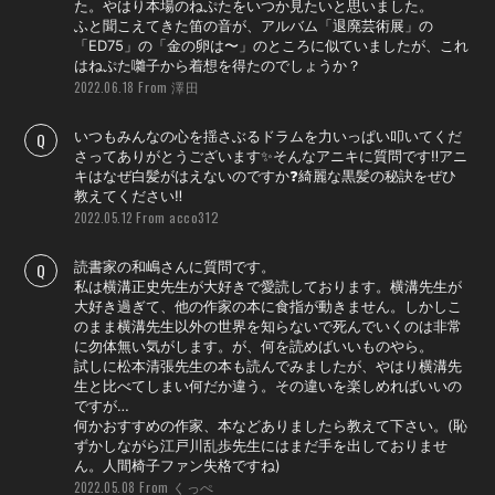
た。やはり本場のねぷたをいつか見たいと思いました。
ふと聞こえてきた笛の音が、アルバム「退廃芸術展」の
「ED75」の「金の卵は〜」のところに似ていましたが、これ
はねぷた囃子から着想を得たのでしょうか？
From 澤田
2022.06.18
いつもみんなの心を揺さぶるドラムを力いっぱい叩いてくだ
さってありがとうございます✨そんなアニキに質問です‼️アニ
キはなぜ白髪がはえないのですか❓綺麗な黒髪の秘訣をぜひ
教えてください‼️
From acco312
2022.05.12
読書家の和嶋さんに質問です。
私は横溝正史先生が大好きで愛読しております。横溝先生が
大好き過ぎて、他の作家の本に食指が動きません。しかしこ
のまま横溝先生以外の世界を知らないで死んでいくのは非常
に勿体無い気がします。が、何を読めばいいものやら。
試しに松本清張先生の本も読んでみましたが、やはり横溝先
生と比べてしまい何だか違う。その違いを楽しめればいいの
ですが…
何かおすすめの作家、本などありましたら教えて下さい。(恥
ずかしながら江戸川乱歩先生にはまだ手を出しておりませ
ん。人間椅子ファン失格ですね)
From くっぺ
2022.05.08